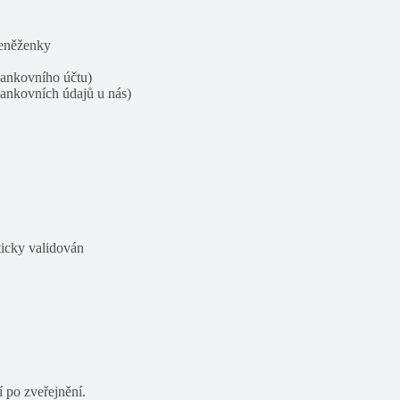
peněženky
bankovního účtu)
bankovních údajů u nás)
ticky validován
í po zveřejnění.