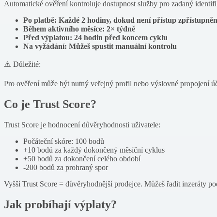
Automatické ověření kontroluje dostupnost služby pro zadaný identifi
Po platbě: Každé 2 hodiny, dokud není přístup zpřístupně
Během aktivního měsíce: 2× týdně
Před výplatou: 24 hodin před koncem cyklu
Na vyžádání: Můžeš spustit manuální kontrolu
⚠️ Důležité:
Pro ověření může být nutný veřejný profil nebo výslovné propojení úč
Co je Trust Score?
Trust Score je hodnocení důvěryhodnosti uživatele:
Počáteční skóre: 100 bodů
+10 bodů za každý dokončený měsíční cyklus
+50 bodů za dokončení celého období
-200 bodů za prohraný spor
Vyšší Trust Score = důvěryhodnější prodejce. Můžeš řadit inzeráty po
Jak probíhají výplaty?