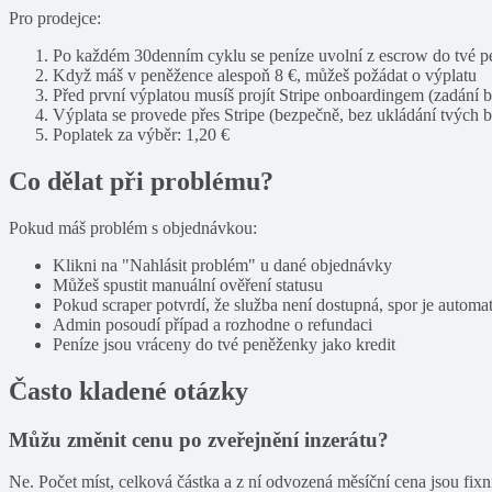
Pro prodejce:
Po každém 30denním cyklu se peníze uvolní z escrow do tvé 
Když máš v peněžence alespoň 8 €, můžeš požádat o výplatu
Před první výplatou musíš projít Stripe onboardingem (zadání 
Výplata se provede přes Stripe (bezpečně, bez ukládání tvých 
Poplatek za výběr: 1,20 €
Co dělat při problému?
Pokud máš problém s objednávkou:
Klikni na "Nahlásit problém" u dané objednávky
Můžeš spustit manuální ověření statusu
Pokud scraper potvrdí, že služba není dostupná, spor je automa
Admin posoudí případ a rozhodne o refundaci
Peníze jsou vráceny do tvé peněženky jako kredit
Často kladené otázky
Můžu změnit cenu po zveřejnění inzerátu?
Ne. Počet míst, celková částka a z ní odvozená měsíční cena jsou fixn