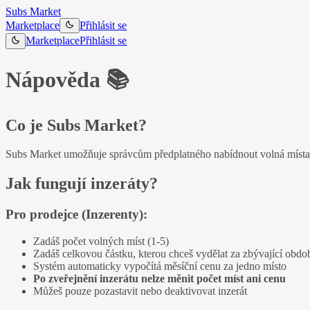
Subs Market
Marketplace
Přihlásit se
Marketplace
Přihlásit se
Nápověda 📚
Co je Subs Market?
Subs Market umožňuje správcům předplatného nabídnout volná místa 
Jak fungují inzeráty?
Pro prodejce (Inzerenty):
Zadáš počet volných míst (1-5)
Zadáš celkovou částku, kterou chceš vydělat za zbývající obdo
Systém automaticky vypočítá měsíční cenu za jedno místo
Po zveřejnění inzerátu nelze měnit počet míst ani cenu
Můžeš pouze pozastavit nebo deaktivovat inzerát