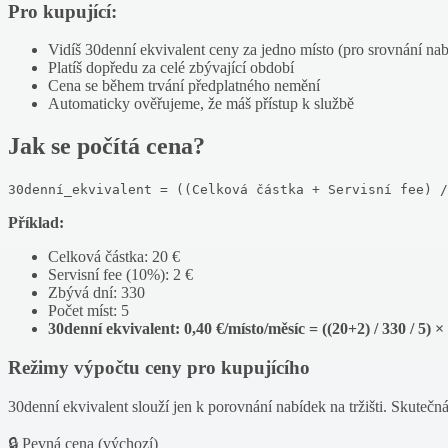
Pro kupující:
Vidíš 30denní ekvivalent ceny za jedno místo (pro srovnání na
Platíš dopředu za celé zbývající období
Cena se během trvání předplatného nemění
Automaticky ověřujeme, že máš přístup k službě
Jak se počítá cena?
30denní_ekvivalent = ((Celková částka + Servisní fee) /
Příklad:
Celková částka: 20 €
Servisní fee (10%): 2 €
Zbývá dní: 330
Počet míst: 5
30denní ekvivalent: 0,40 €/místo/měsíc = ((20+2) / 330 / 5) ×
Režimy výpočtu ceny pro kupujícího
30denní ekvivalent slouží jen k porovnání nabídek na tržišti. Skutečná
🔒 Pevná cena (výchozí)