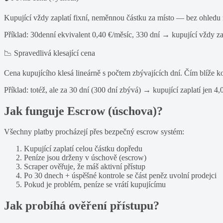
Kupující vždy zaplatí fixní, neměnnou částku za místo — bez ohledu n
Příklad: 30denní ekvivalent 0,40 €/měsíc, 330 dní → kupující vždy zap
📉 Spravedlivá klesající cena
Cena kupujícího klesá lineárně s počtem zbývajících dní. Čím blíže k
Příklad: totéž, ale za 30 dní (300 dní zbývá) → kupující zaplatí jen 4,
Jak funguje Escrow (úschova)?
Všechny platby procházejí přes bezpečný escrow systém:
Kupující zaplatí celou částku dopředu
Peníze jsou drženy v úschově (escrow)
Scraper ověřuje, že máš aktivní přístup
Po 30 dnech + úspěšné kontrole se část peněz uvolní prodejci
Pokud je problém, peníze se vrátí kupujícímu
Jak probíhá ověření přístupu?