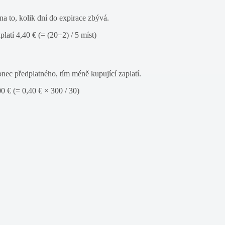
a to, kolik dní do expirace zbývá.
latí 4,40 € (= (20+2) / 5 míst)
onec předplatného, tím méně kupující zaplatí.
00 € (= 0,40 € × 300 / 30)